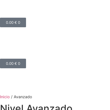
0.00
€
0
0.00
€
0
Inicio
/ Avanzado
Nivel Avanzado